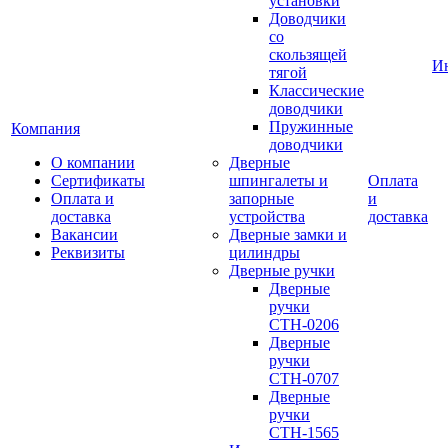
установки
Доводчики
со
скользящей
И
тягой
Классические
доводчики
Пружинные
Компания
доводчики
О компании
Дверные
Сертификаты
шпингалеты и
Оплата
Оплата и
запорные
и
доставка
устройства
доставка
Вакансии
Дверные замки и
Реквизиты
цилиндры
Дверные ручки
Дверные
ручки
СТН-0206
Дверные
ручки
СТН-0707
Дверные
ручки
СТН-1565