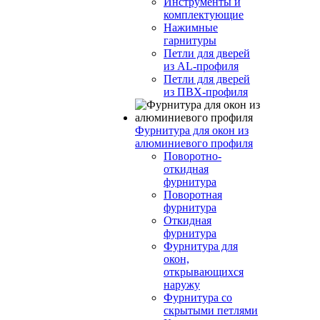
Инструменты и
комплектующие
Нажимные
гарнитуры
Петли для дверей
из AL-профиля
Петли для дверей
из ПВХ-профиля
Фурнитура для окон из
алюминиевого профиля
Поворотно-
откидная
фурнитура
Поворотная
фурнитура
Откидная
фурнитура
Фурнитура для
окон,
открывающихся
наружу
Фурнитура со
скрытыми петлями