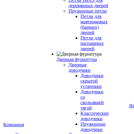
Петли IMAS для
деревянных дверей
Пружинные петли
Петли для
маятниковых
(барных)
дверей
Петли для
распашных
дверей
Дверная фурнитура
Дверные
доводчики
Доводчики
скрытой
установки
Доводчики
со
скользящей
И
тягой
Классические
доводчики
Пружинные
Компания
доводчики