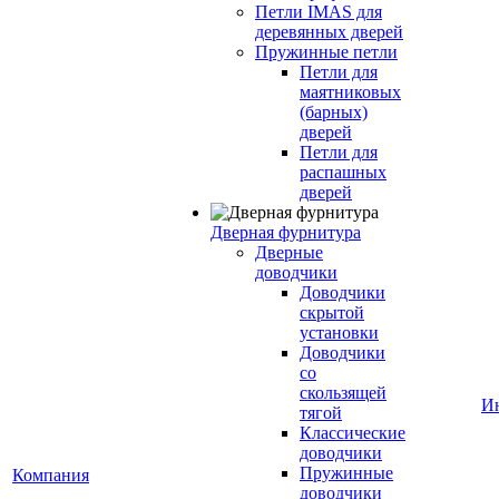
Петли IMAS для
деревянных дверей
Пружинные петли
Петли для
маятниковых
(барных)
дверей
Петли для
распашных
дверей
Дверная фурнитура
Дверные
доводчики
Доводчики
скрытой
установки
Доводчики
со
скользящей
И
тягой
Классические
доводчики
Пружинные
Компания
доводчики